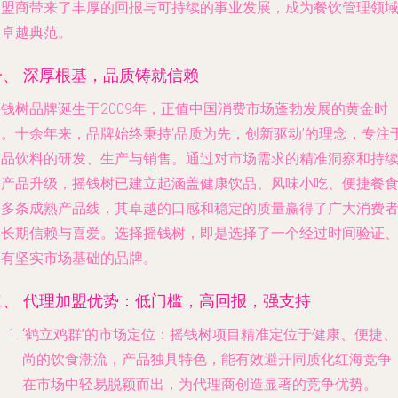
加盟商带来了丰厚的回报与可持续的事业发展，成为餐饮管理领
的卓越典范。
一、 深厚根基，品质铸就信赖
摇钱树品牌诞生于2009年，正值中国消费市场蓬勃发展的黄金时
期。十余年来，品牌始终秉持‘品质为先，创新驱动’的理念，专注
食品饮料的研发、生产与销售。通过对市场需求的精准洞察和持
的产品升级，摇钱树已建立起涵盖健康饮品、风味小吃、便捷餐
等多条成熟产品线，其卓越的口感和稳定的质量赢得了广大消费
的长期信赖与喜爱。选择摇钱树，即是选择了一个经过时间验证
拥有坚实市场基础的品牌。
二、 代理加盟优势：低门槛，高回报，强支持
‘鹤立鸡群’的市场定位
：摇钱树项目精准定位于健康、便捷、
尚的饮食潮流，产品独具特色，能有效避开同质化红海竞争
在市场中轻易脱颖而出，为代理商创造显著的竞争优势。