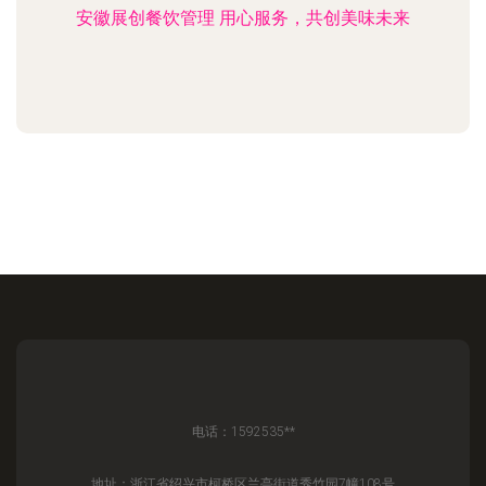
安徽展创餐饮管理 用心服务，共创美味未来
电话：1592535**
地址：浙江省绍兴市柯桥区兰亭街道秀竹园7幢108号