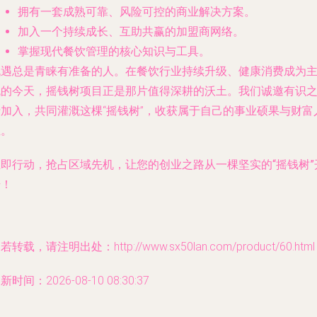
拥有一套成熟可靠、风险可控的商业解决方案。
加入一个持续成长、互助共赢的加盟商网络。
掌握现代餐饮管理的核心知识与工具。
机遇总是青睐有准备的人。在餐饮行业持续升级、健康消费成为
流的今天，摇钱树项目正是那片值得深耕的沃土。我们诚邀有识
士加入，共同灌溉这棵“摇钱树”，收获属于自己的事业硕果与财富
生。
立即行动，抢占区域先机，让您的创业之路从一棵坚实的“摇钱树”
始！
若转载，请注明出处：http://www.sx50lan.com/product/60.html
新时间：2026-08-10 08:30:37